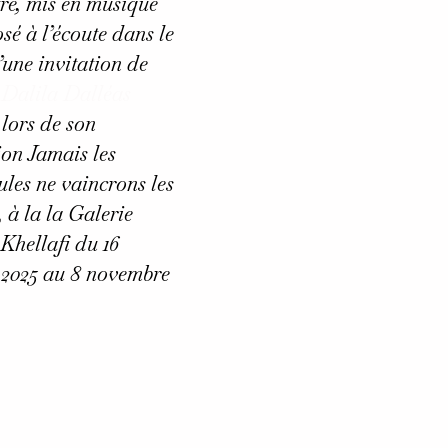
tré, mis en musique
sé à l’écoute dans le
’une invitation de
e
Dalila Dalléas
lors de son
ion
Jamais les
ules ne vaincrons les
, à la la Galerie
hellafi du 16
 2025 au 8 novembre