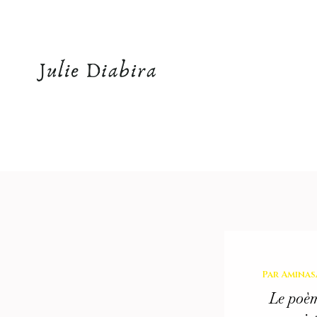
Aller
au
contenu
Par
Aminas
Le poè