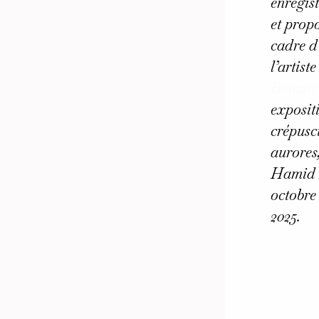
enregis
et propo
cadre d
l’artist
Bouzar
exposit
crépusc
aurores
Hamid K
octobre
2025.