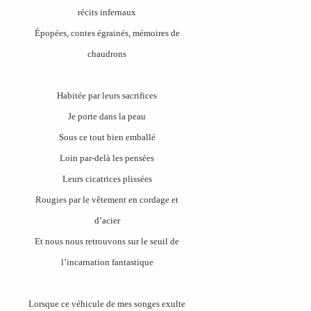
récits infernaux
Épopées, contes égrainés, mémoires de
chaudrons
Habitée par leurs sacrifices
Je porte dans la peau
Sous ce tout bien emballé
Loin par-delà les pensées
Leurs cicatrices plissées
Rougies par le vêtement en cordage et
d’acier
Et nous nous retrouvons sur le seuil de
l’incarnation fantastique
Lorsque ce véhicule de mes songes exulte