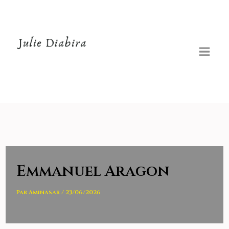
Aller
au
contenu
Emmanuel Aragon
Par
Aminasar
/
23/06/2026