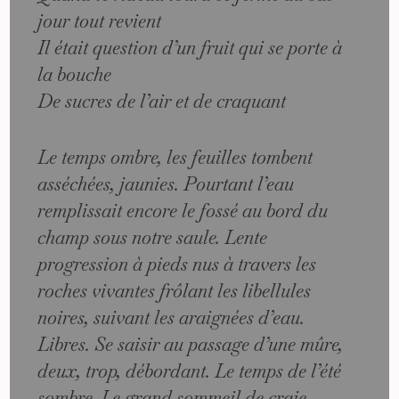
jour tout revient
Il était question d’un fruit qui se porte à
la bouche
De sucres de l’air et de craquant
Le temps ombre, les feuilles tombent
asséchées, jaunies. Pourtant l’eau
remplissait encore le fossé au bord du
champ sous notre saule. Lente
progression à pieds nus à travers les
roches vivantes frôlant les libellules
noires, suivant les araignées d’eau.
Libres. Se saisir au passage d’une mûre,
deux, trop, débordant. Le temps de l’été
sombre. Le grand sommeil de craie