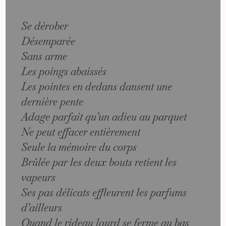
Se dérober
Désemparée
Sans arme
Les poings abaissés
Les pointes en dedans dansent une
dernière pente
Adage parfait qu’un adieu au parquet
Ne peut effacer entièrement
Seule la mémoire du corps
Brûlée par les deux bouts retient les
vapeurs
Ses pas délicats effleurent les parfums
d’ailleurs
Quand le rideau lourd se ferme au bas