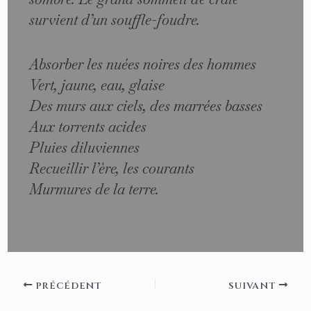
survient d’un souffle-foudre.
Absorber les nuées noires des hommes
Vert, jaune, eau, glaise
Des murs aux ciels, des marrées basses
Aux torrents acides
Pluies diluviennes
Recueillir l’ère, les courants
Murmures de la terre.
PRÉCÉDENT
SUIVANT